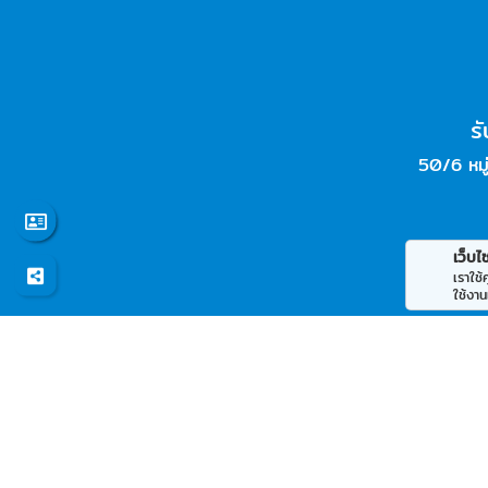
ร
50/6 หมู
เว็บไซ
เราใช
ใช้งาน
© 2569
รับทำลิฟท์ท้ายรถบรรทุก ฝาท้ายไฮดรอลิค - ทีเอ
All rights reserved.