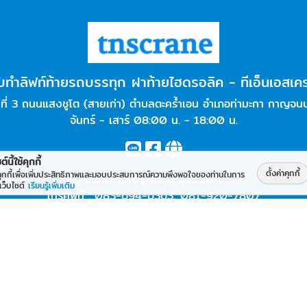
ับทำลิฟท์ท้ายรถบรรทุก ฝาท้ายไฮดรอลิค - ทีเอ็นเอสเค
่ที่ 3 ถนนแสงชูโต (สายเก่า) ตำบลตะคร้ำเอน อำเภอท่ามะกา กาญจนบ
จันทร์ - เสาร์ 08:00 น. - 18:00 น.
ต์นี้ใช้คุกกี้
ตั้งค่าคุกกี้
้คุกกี้เพื่อเพิ่มประสิทธิภาพและมอบประสบการณ์ความพึงพอใจของท่านในการ
อีเมล :
info@tnscrane.com
เว็บไซต์
เรียนรู้เพิ่มเติม
โทรศัพท์ :
083-694-6363
,
081-920-7807
Work is Secure
็นเอสเครน
Protect Data With
Encrypt