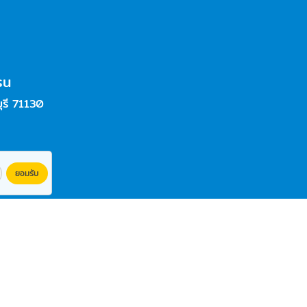
รน
ุรี 71130
ยอมรับ
Powered By
Thailand YellowPages