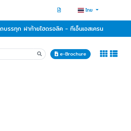
ไทย
รถบรรทุก ฝาท้ายไฮดรอลิค - ทีเอ็นเอสเครน
e-Brochure