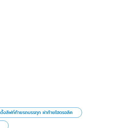
ดตั้งลิฟท์ท้ายรถบรรทุก ฝาท้ายไฮดรอลิค