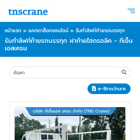
หน้าแรก
»
แคตตาล็อกออนไลน์
»
รับทำลิฟท์ท้ายรถบรรทุก
รับทำลิฟท์ท้ายรถบรรทุก ฝาท้ายไฮดรอลิค - ทีเอ็น
เอสเครน
e-Brochure