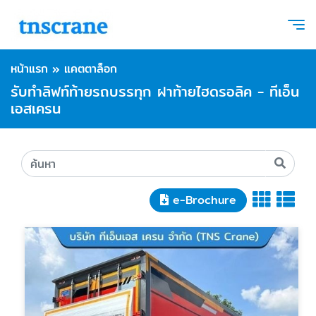
หน้าแรก
»
แคตตาล็อก
รับทำลิฟท์ท้ายรถบรรทุก ฝาท้ายไฮดรอลิค - ทีเอ็น
เอสเครน
e-Brochure